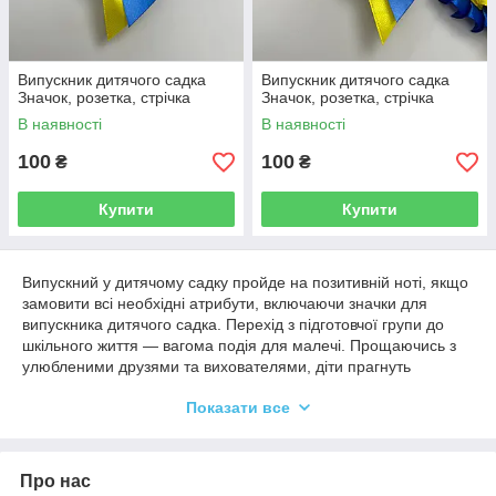
Випускник дитячого садка
Випускник дитячого садка
Значок, розетка, стрічка
Значок, розетка, стрічка
В наявності
В наявності
100
100
₴
₴
Купити
Купити
Випускний у дитячому садку пройде на позитивній ноті, якщо
замовити всі необхідні атрибути, включаючи значки для
випускника дитячого садка. Перехід з підготовчої групи до
шкільного життя — вагома подія для малечі. Прощаючись з
улюбленими друзями та вихователями, діти прагнуть
показати всі свої вміння на святковому концерті.
Показати все
Малюки стануть гордістю батьків і вихователів. А доповнити
образ майбутнього школяра допоможе стрічка та акуратний
значок-медаль. Ця категорія аксесуарів вважається
Про нас
універсальною, оскільки невеликі атрибути доповнюють