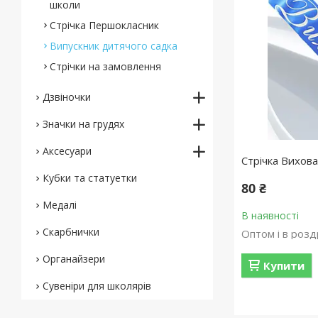
школи
Стрічка Першокласник
Випускник дитячого садка
Стрічки на замовлення
Дзвіночки
Значки на грудях
Аксесуари
Стрічка Вихова
Кубки та статуетки
80 ₴
Медалі
В наявності
Скарбнички
Оптом і в розд
Органайзери
Купити
Сувеніри для школярів