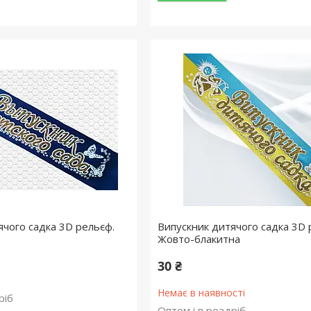
ячого садка 3D рельєф.
Випускник дитячого садка 3D 
Жовто-блакитна
30 ₴
Немає в наявності
ріб
Оптом і в роздріб