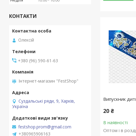
Неділя
10:00
16:00
КОНТАКТИ
Олексій
+380 (96) 590-61-63
Інтернет-магазин "FestShop"
Випускник дит
Суздальські ряди, 9, Харків,
Україна
20 ₴
В наявності
festshop.prom@gmail.com
Оптом і в розд
+380965906163