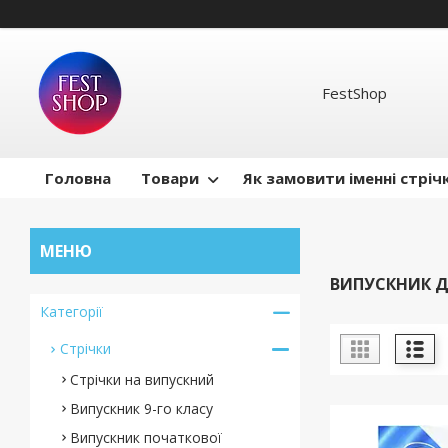
FestShop
Головна
Товари
Як замовити іменні стріч
ВИПУСКНИК 
Категорії
Стрічки
Стрічки на випускний
Випускник 9-го класу
Випускник початкової