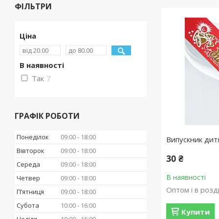
ФІЛЬТРИ
Ціна
В наявності
Так
7
ГРАФІК РОБОТИ
Понеділок
09:00
18:00
Випускник дит
Вівторок
09:00
18:00
30 ₴
Середа
09:00
18:00
В наявності
Четвер
09:00
18:00
Оптом і в розд
Пʼятниця
09:00
18:00
Субота
10:00
16:00
Купити