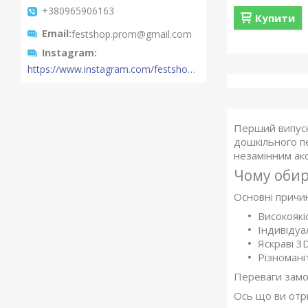
+380965906163
Купити
Email
festshop.prom@gmail.com
Instagram
https://www.instagram.com/festshop.com.ua/
Перший випуск
дошкільного пе
незамінним ак
Чому обир
Основні причин
Високоякі
Індивідуа
Яскраві 3
Різномані
Переваги замо
Ось що ви отр