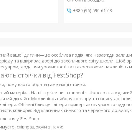
+380 (96) 590-61-63
ний вашої дитини—це особлива подія, яка назавжди залишить
ріоду та відкриває двері до захопливого світу школи. Щоб зр
сесуаром, додаючи урочистості та підкреслюючи важливість 
ають стрічки від FestShop?
и, чому варто обрати саме наші стрічки:
сний матеріал: Наші стрічки виготовлені з ніжного атласу, яки
льний дизайн: Можливість вибору кольору та напису дозволяє
D-літери: Об'ємні блискучі літери привертають увагу та чудово
тність кольорів: Від класичних синього та червоного до вишука
влення у FestShop
имуєте, співпрацюючи з нами: