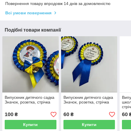
Повернення товару впродовж 14 днів за домовленістю
Всі умови повернення
Подібні товари компанії
Випускник дитячого садка
Випускник дитячого садка
Випу
Значок, розетка, стрічка
Значок, розетка, стрічка
школ
стрі
100
60
60
₴
₴
Купити
Купити