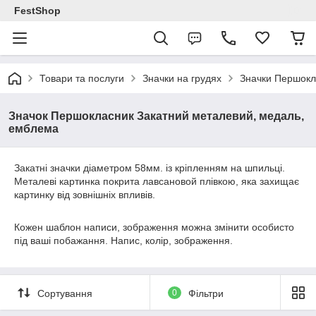
FestShop
Товари та послуги
Значки на грудях
Значки Першокл
Значок Першокласник Закатний металевий, медаль,
емблема
Закатні значки діаметром 58мм. із кріпленням на шпильці.
Металеві картинка покрита лавсановой плівкою, яка захищає
картинку від зовнішніх впливів.
Кожен шаблон написи, зображення можна змінити особисто
під ваші побажання. Напис, колір, зображення.
Сортування
0
Фільтри