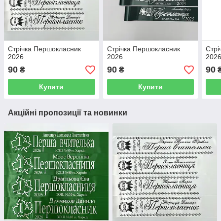
Стрічка Першокласник
Стрічка Першокласник
Стрі
2026
2026
202
90
90
90
₴
₴
Купити
Купити
Акційні пропозиції та новинки