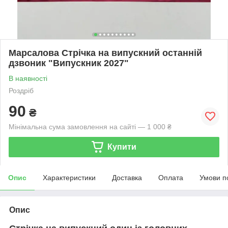
Марсалова Стрічка на випускний останній
дзвоник "Випускник 2027"
В наявності
Роздріб
90
₴
Мінімальна сума замовлення на сайті — 1 000 ₴
Купити
Опис
Характеристики
Доставка
Оплата
Умови п
Опис