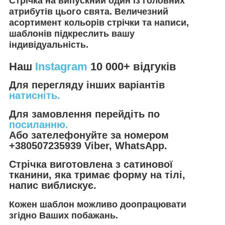
Стрічка на випускний один із головних
атрибутів цього свята. Величезний
асортимент кольорів стрічки та написи,
шаблонів підкреслить вашу
індивідуальність.
Наш
Instagram
10 000+ відгуків
Для перегляду інших варіантів
натисніть.
Для замовлення перейдіть по
посиланню.
Або зателефонуйте за номером
+380507235939 Viber, WhatsApp.
Стрічка виготовлена з сатинової
тканини, яка тримає форму на тілі,
напис виблискує.
Кожен шаблон можливо доопрацювати
згідно Ваших побажань.