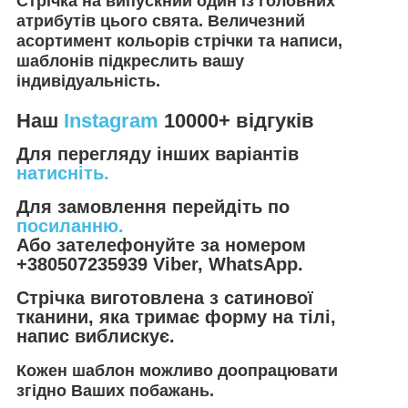
Стрічка на випускний один із головних
атрибутів цього свята. Величезний
асортимент кольорів стрічки та написи,
шаблонів підкреслить вашу
індивідуальність.
Наш
Instagram
10000+ відгуків
Для перегляду інших варіантів
натисніть.
Для замовлення перейдіть по
посиланню.
Або зателефонуйте за номером
+380507235939 Viber, WhatsApp.
Стрічка виготовлена з сатинової
тканини, яка тримає форму на тілі,
напис виблискує.
Кожен шаблон можливо доопрацювати
згідно Ваших побажань.