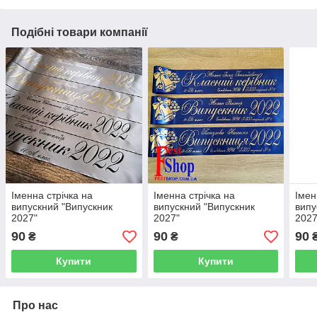
Подібні товари компанії
Іменна стрічка на
Іменна стрічка на
Імен
випускний "Випускник
випускний "Випускник
випу
2027"
2027"
2027
90
90
90
₴
₴
Купити
Купити
Про нас