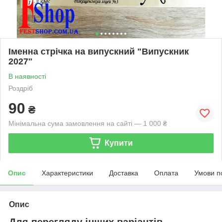
Іменна стрічка на випускний "Випускник
2027"
В наявності
Роздріб
90
₴
Мінімальна сума замовлення на сайті — 1 000 ₴
Купити
Опис
Характеристики
Доставка
Оплата
Умови п
Опис
Для перегляду інших варіантів