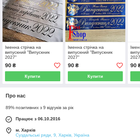
Іменна стрічка на
Іменна стрічка на
Імен
випускний "Випускник
випускний "Випускник
випу
2027"
2027"
2027
90
90
90
₴
₴
Купити
Купити
Про нас
89% позитивних з 9 відгуків за рік
Працює з 06.10.2016
м. Харків
Суздальські ряди, 9, Харків, Україна