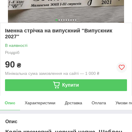
Іменна стрічка на випускний "Випускник
2027"
В наявності
Роздріб
90
₴
Мінімальна сума замовлення на сайті — 1 000 ₴
Купити
Опис
Характеристики
Доставка
Оплата
Умови п
Опис
Колір кремовий, чорний напис. Шаблон